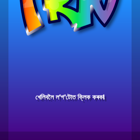
খেলিবলৈ ল'গ'টোত ক্লিক কৰক!